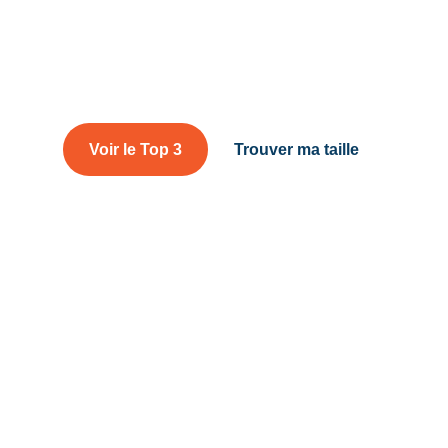
res raquettes à ne
 terrain et comparatifs pour conquérir les sommets et les v
Voir le Top 3
Trouver ma taille