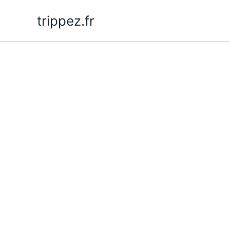
Aller
trippez.fr
au
contenu